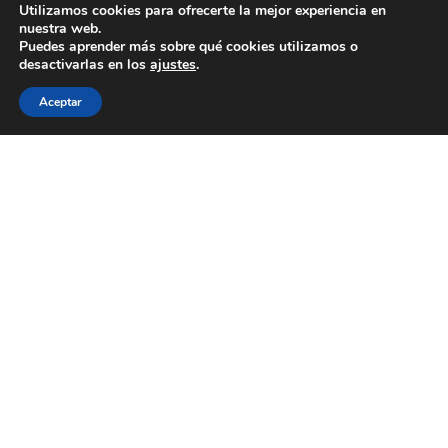
Utilizamos cookies para ofrecerte la mejor experiencia en
Colexio La Salle Santiago
nuestra web.
Puedes aprender más sobre qué cookies utilizamos o
Aviso Legal
Política de cookies
desactivarlas en los
ajustes
.
Política de privacidad
Aceptar
¿ESTÁS BUSCANDO COLEGIO?
Llevamos desde 1953 haciendo de tu
futuro
nuestro
presente
CONTACTA CON NOSOTROS